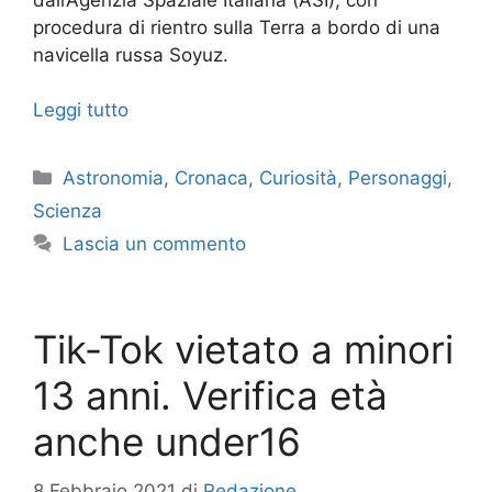
procedura di rientro sulla Terra a bordo di una
navicella russa Soyuz.
Leggi tutto
Categorie
Astronomia
,
Cronaca
,
Curiosità
,
Personaggi
,
Scienza
Lascia un commento
Tik-Tok vietato a minori
13 anni. Verifica età
anche under16
8 Febbraio 2021
di
Redazione