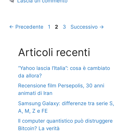
Lascia un commento
Pagina
Pagina
Pagina
←
Precedente
1
2
3
Successivo
→
Articoli recenti
“Yahoo lascia l’Italia”: cosa è cambiato
da allora?
Recensione film Persepolis, 30 anni
animati di Iran
Samsung Galaxy: differenze tra serie S,
A, M, Z e FE
Il computer quantistico può distruggere
Bitcoin? La verità