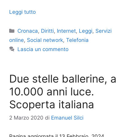
Leggi tutto
Categorie
Cronaca
,
Diritti
,
Internet
,
Leggi
,
Servizi
online
,
Social network
,
Telefonia
Lascia un commento
Due stelle ballerine, a
10.000 anni luce.
Scoperta italiana
2 Marzo 2020
di
Emanuel Silci
Pagina aggiornata il 13 Febbraio, 2024