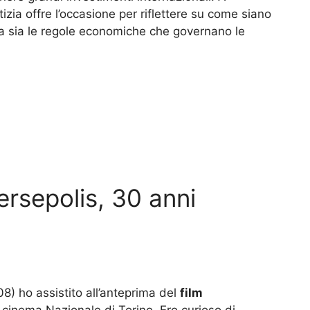
tizia offre l’occasione per riflettere su come siano
ia sia le regole economiche che governano le
ersepolis, 30 anni
008) ho assistito all’anteprima del
film
il cinema Nazionale di Torino. Ero curioso di