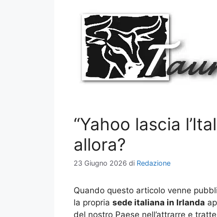
Vai
al
contenuto
“Yahoo lascia l’It
allora?
23 Giugno 2026
di
Redazione
Quando questo articolo venne pubbli
la propria
sede italiana in Irlanda
app
del nostro Paese nell’attrarre e tratt