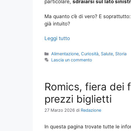
particolare,
sdraiarsi sul lato sinist
Ma quanto c’è di vero? E soprattutto:
già intuito?
Leggi tutto
Categorie
Alimentazione
,
Curiosità
,
Salute
,
Storia
Lascia un commento
Romics, fiera dei 
prezzi biglietti
27 Marzo 2026
di
Redazione
In questa pagina trovate tutte le infor