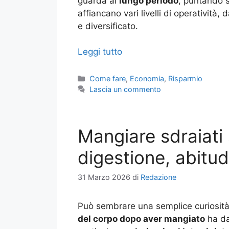
guarda al
lungo periodo
, puntando s
affiancano vari livelli di operatività, 
e diversificato.
Leggi tutto
Categorie
Come fare
,
Economia
,
Risparmio
Lascia un commento
Mangiare sdraiati s
digestione, abitudi
31 Marzo 2026
di
Redazione
Può sembrare una semplice curiosità,
del corpo dopo aver mangiato
ha da