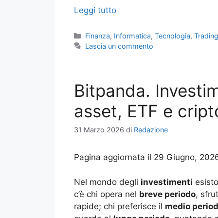
Leggi tutto
Categorie
Finanza
,
Informatica
,
Tecnologia
,
Tradin
Lascia un commento
Bitpanda. Investim
asset, ETF e cript
31 Marzo 2026
di
Redazione
Pagina aggiornata il 29 Giugno, 202
Nel mondo degli
investimenti
esisto
c’è chi opera nel
breve periodo
, sfru
rapide; chi preferisce il
medio perio