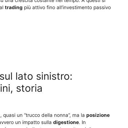
u una crescita costante nel tempo. A questi si
dal
trading
più attivo fino all’investimento passivo
ul lato sinistro:
ni, storia
 quasi un “trucco della nonna”, ma la
posizione
vvero un impatto sulla
digestione
. In