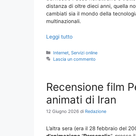
distanza di oltre dieci anni, quella no
cambiati sia il mondo della tecnolog
multinazionali.
Leggi tutto
Categorie
Internet
,
Servizi online
Lascia un commento
Recensione film P
animati di Iran
12 Giugno 2026
di
Redazione
L’altra sera (era il 28 febbraio del 2
d’animazione
“
Persepolis
“, presso 