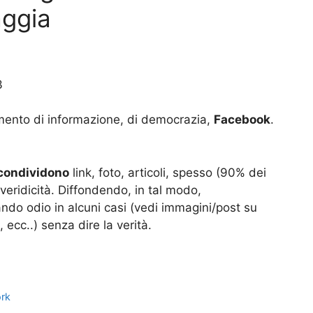
aggia
3
mento di informazione, di democrazia,
Facebook
.
condividono
link, foto, articoli, spesso (90% dei
a veridicità. Diffondendo, in tal modo,
ando odio in alcuni casi (vedi immagini/post su
i, ecc..) senza dire la verità.
ork