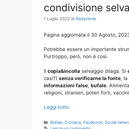
condivisione selv
1 Luglio 2022
di
Redazione
Pagina aggiornata il 30 Agosto, 202
Potrebbe essere un importante stru
Purtroppo, però, non è così.
Il
copia&incolla
selvaggio dilaga. Si
casi?)
senza verificarne la fonte
, l
informazioni false
,
bufale
. Aliment
religioni, stranieri, poteri forti, vaccin
Leggi tutto
Categorie
Bufale
,
Cronaca
,
Facebook
,
Social netw
Lascia un commento