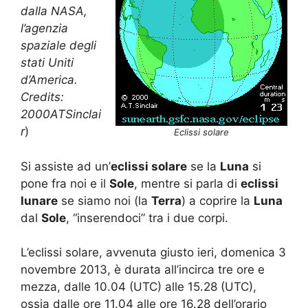
dalla NASA,
l’agenzia
spaziale degli
stati Uniti
d’America.
Credits:
2000ATSinclai
r
)
Eclissi solare
Si assiste ad un’
eclissi solare
se la
Luna
si
pone fra noi e il
Sole
, mentre si parla di
eclissi
lunare
se siamo noi (la
Terra
) a coprire la
Luna
dal
Sole
, “inserendoci” tra i due corpi.
L’eclissi solare, avvenuta giusto ieri, domenica 3
novembre 2013, è durata all’incirca tre ore e
mezza, dalle 10.04 (UTC) alle 15.28 (UTC),
ossia dalle ore 11.04 alle ore 16.28 dell’orario