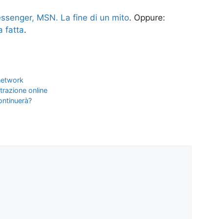
ssenger, MSN. La fine di un mito
. Oppure:
a fatta
.
network
strazione online
continuerà?