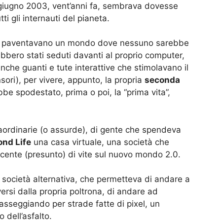
giugno 2003, vent’anni fa, sembrava dovesse
ti gli internauti del pianeta.
ori, paventavano un mondo dove nessuno sarebbe
ebbero stati seduti davanti al proprio computer,
nche guanti e tute interattive che stimolavano il
sori), per vivere, appunto, la propria
seconda
bbe spodestato, prima o poi, la “prima vita”,
aordinarie (o assurde), di gente che spendeva
nd Life
una casa virtuale, una società che
escente (presunto) di vite sul nuovo mondo 2.0.
società alternativa, che permetteva di andare a
rsi dalla propria poltrona, di andare ad
asseggiando per strade fatte di pixel, un
dell’asfalto.