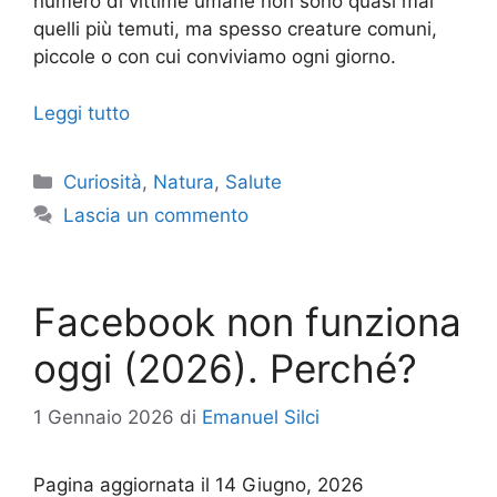
numero di vittime umane non sono quasi mai
quelli più temuti, ma spesso creature comuni,
piccole o con cui conviviamo ogni giorno.
Leggi tutto
Categorie
Curiosità
,
Natura
,
Salute
Lascia un commento
Facebook non funziona
oggi (2026). Perché?
1 Gennaio 2026
di
Emanuel Silci
Pagina aggiornata il 14 Giugno, 2026