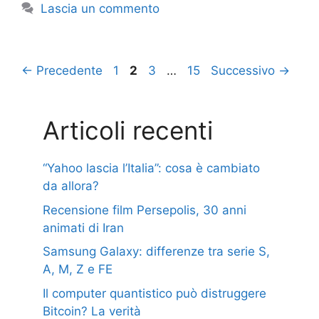
Lascia un commento
Pagina
Pagina
Pagina
Pagina
←
Precedente
1
2
3
…
15
Successivo
→
Articoli recenti
“Yahoo lascia l’Italia”: cosa è cambiato
da allora?
Recensione film Persepolis, 30 anni
animati di Iran
Samsung Galaxy: differenze tra serie S,
A, M, Z e FE
Il computer quantistico può distruggere
Bitcoin? La verità