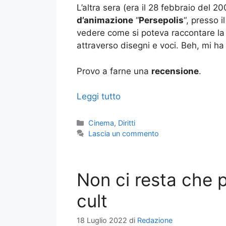
L’altra sera (era il 28 febbraio del 2
d’animazione
“
Persepolis
“, presso 
vedere come si poteva raccontare l
attraverso disegni e voci. Beh, mi ha 
Provo a farne una
recensione
.
Leggi tutto
Categorie
Cinema
,
Diritti
Lascia un commento
Non ci resta che p
cult
18 Luglio 2022
di
Redazione