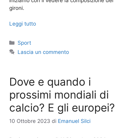
Iniziamo con il vedere la composizione dei
gironi.
Leggi tutto
Categorie
Sport
Lascia un commento
Dove e quando i
prossimi mondiali di
calcio? E gli europei?
10 Ottobre 2023
di
Emanuel Silci