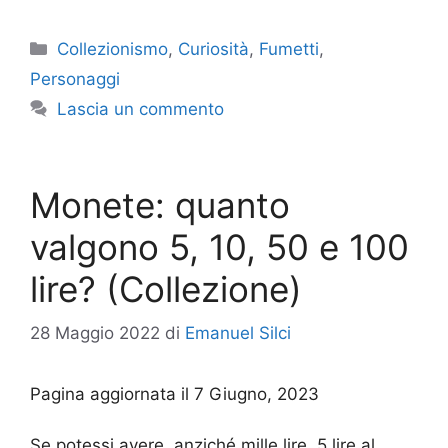
Categorie
Collezionismo
,
Curiosità
,
Fumetti
,
Personaggi
Lascia un commento
Monete: quanto
valgono 5, 10, 50 e 100
lire? (Collezione)
28 Maggio 2022
di
Emanuel Silci
Pagina aggiornata il 7 Giugno, 2023
Se potessi avere, anziché mille lire, 5 lire al